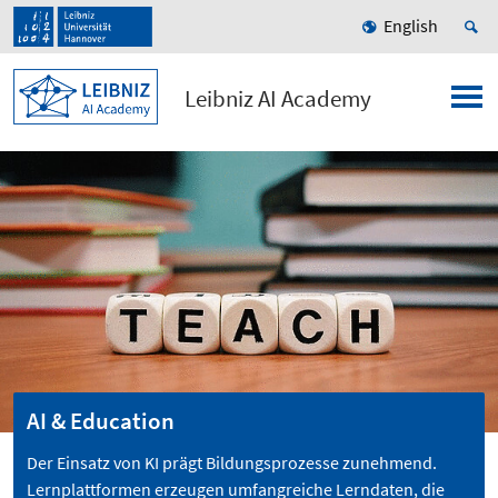
English
Leibniz AI Academy
AI & Education
Der Einsatz von KI prägt Bildungsprozesse zunehmend.
Lernplattformen erzeugen umfangreiche Lerndaten, die