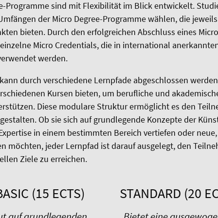
-Programme sind mit Flexibilität im Blick entwickelt. Stu
Umfängen der Micro Degree-Programme wählen, die jeweils
ten bieten. Durch den erfolgreichen Abschluss eines Micr
inzelne Micro Credentials, die in international anerkannte
verwendet werden.
 kann durch verschiedene Lernpfade abgeschlossen werden,
rschiedenen Kursen bieten, um berufliche und akademische
erstützen. Diese modulare Struktur ermöglicht es den Teil
 gestalten. Ob sie sich auf grundlegende Konzepte der Künst
 Expertise in einem bestimmten Bereich vertiefen oder neue, 
en möchten, jeder Lernpfad ist darauf ausgelegt, den Teil
uellen Ziele zu erreichen.
BASIC (15 ECTS)
STANDARD (20 EC
ut auf grundlegenden
Bietet eine ausgewog