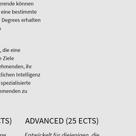
dierende können
 eine bestimmte
o Degrees erhalten
n
 die eine
 Ziele
nehmenden, ihr
lichen Intelligenz
spezialisierte
nehmenden zu
TS)
ADVANCED (25 ECTS)
ene
Entwickelt für diejenigen, die